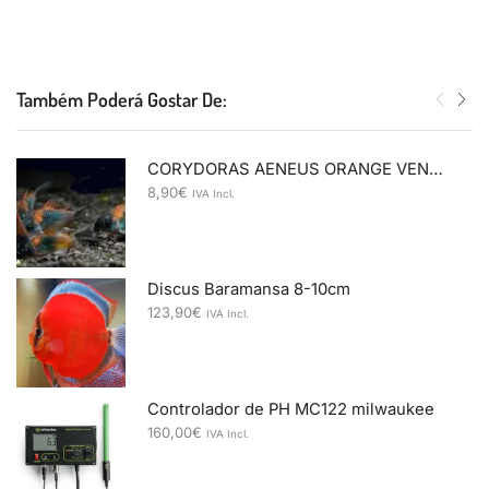
Também Poderá Gostar De:
CORYDORAS AENEUS ORANGE VENEZUELA 2,5-3
8,90
€
IVA Incl.
Discus Baramansa 8-10cm
123,90
€
IVA Incl.
Controlador de PH MC122 milwaukee
160,00
€
IVA Incl.