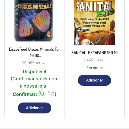
Discusfood Discus Minerals For
SANITAL+KETAPANG 100 Ml
– 10 00...
3,45
€
IVA Incl.
39,95
€
IVA Incl.
Em stock
Disponível
(Confirmar stock com
Adicionar
a nossa loja -
Confirmar:
|
)
Adicionar