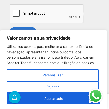
SUBSCREVER
Valorizamos a sua privacidade
Utilizamos cookies para melhorar a sua experiência de
Redes Sociais
navegação, apresentar anúncios ou conteúdos
personalizados e analisar o nosso tráfego. Ao clicar em
"Aceitar Todos", concorda com a utilização de cookies.
Personalizar
Copyright © 2025. Desenvolvido por
Phantom Digital
.
Todos os direitos reservados para
A Casa dos Discus
.
Rejeitar
Centro de Arbitragem de Conflitos de Consumo de Lisboa
0
Aceite tudo
–
http://www.centroarbitragemlisboa.pt
Home
Loja
Conta
Favoritos
Pesquisar