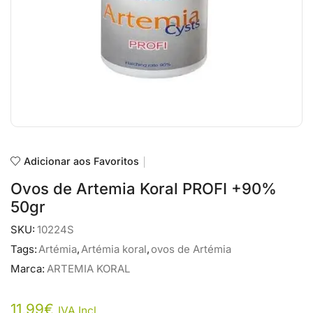
Adicionar aos Favoritos
Ovos de Artemia Koral PROFI +90%
50gr
SKU:
10224S
Tags:
Artémia
,
Artémia koral
,
ovos de Artémia
Marca:
ARTEMIA KORAL
11,99
€
IVA Incl.