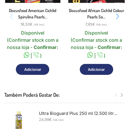
Discusfood American Cichlid
Discusfood African Cichlid Colour
Spirulina Pearls...
Pearls So...
18,50
€
7,95
€
IVA Incl.
IVA Incl.
Disponível
Disponível
(Confirmar stock com a
(Confirmar stock com a
nossa loja -
Confirmar:
nossa loja -
Confirmar:
|
)
|
)
Adicionar
Adicionar
Também Poderá Gostar De:
Ultra Bioguard Plus 250 ml (2.500 litros)
24,99
€
IVA Incl.