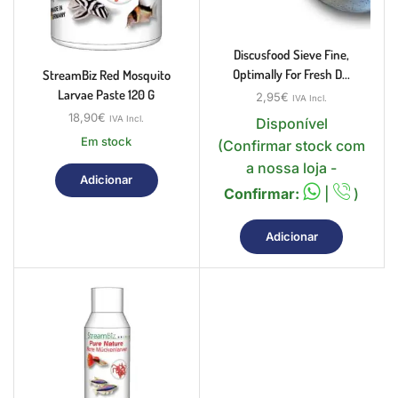
Discusfood Sieve Fine,
Optimally For Fresh D...
StreamBiz Red Mosquito
Larvae Paste 120 G
2,95
€
IVA Incl.
18,90
€
IVA Incl.
Disponível
Em stock
(Confirmar stock com
a nossa loja -
Adicionar
Confirmar:
|
)
Adicionar