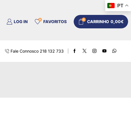
PT
0
0
LOG IN
FAVORITOS
CARRINHO
0,00
€
Fale Connosco 218 132 733