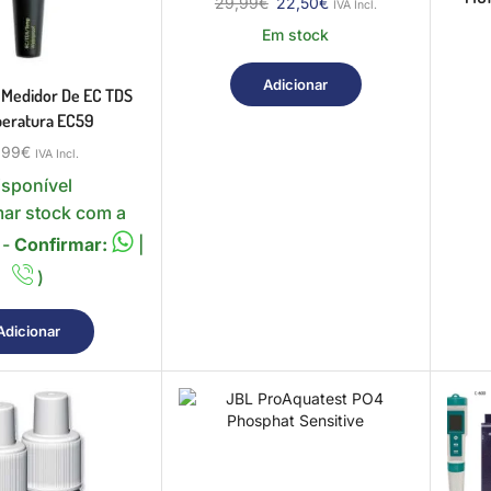
29,99
€
22,50
€
IVA Incl.
Em stock
Adicionar
 Medidor De EC TDS
eratura EC59
,99
€
IVA Incl.
isponível
mar stock com a
 -
Confirmar:
|
)
Adicionar