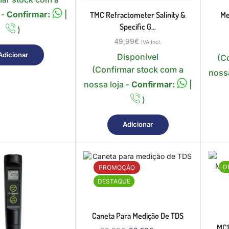
 -
Confirmar:
|
TMC Refractometer Salinity &
Me
Specific G...
)
49,99
€
IVA Incl.
Adicionar
Disponível
(C
(Confirmar stock com a
nossa
nossa loja -
Confirmar:
|
)
Adicionar
D
PROMOÇÃO
DESTAQUE
Caneta Para Medição De TDS
MC1