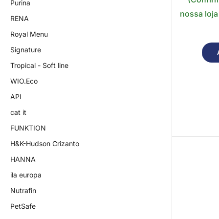
Purina
nossa loja
RENA
Royal Menu
Signature
Tropical - Soft line
WIO.Eco
API
cat it
FUNKTION
H&K-Hudson Crizanto
HANNA
ila europa
Nutrafin
PetSafe