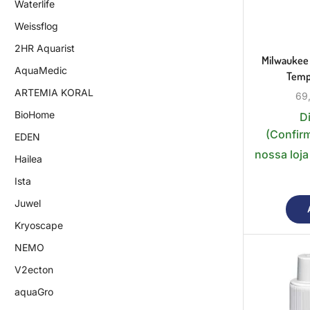
Waterlife
Weissflog
2HR Aquarist
Milwaukee
AquaMedic
Temp
ARTEMIA KORAL
69
BioHome
D
(Confir
EDEN
nossa loja
Hailea
Ista
Juwel
Kryoscape
NEMO
V2ecton
aquaGro