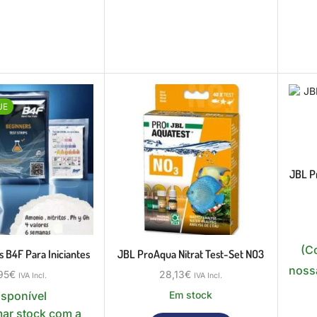
UE
JBL Pr
(C
s B4F Para Iniciantes
JBL ProAqua Nitrat Test-Set NO3
nossa
95
€
28,13
€
IVA Incl.
IVA Incl.
isponível
Em stock
mar stock com a