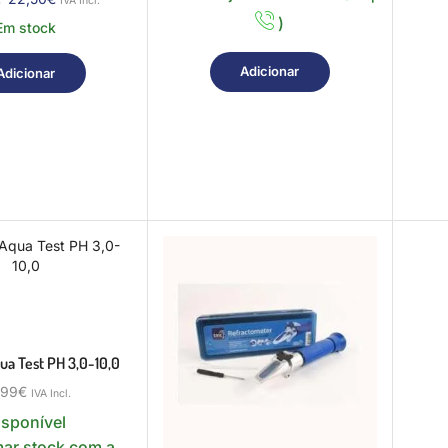
IVA Incl.
)
Em stock
Adicionar
Adicionar
a Test PH 3,0-10,0
,99
€
IVA Incl.
isponível
mar stock com a