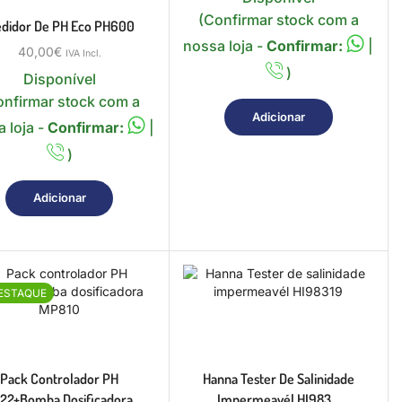
(Confirmar stock com a
didor De PH Eco PH600
nossa loja -
Confirmar:
|
40,00
€
IVA Incl.
)
Disponível
onfirmar stock com a
Adicionar
 loja -
Confirmar:
|
)
Adicionar
ESTAQUE
Pack Controlador PH
Hanna Tester De Salinidade
22+Bomba Dosificadora...
Impermeavél HI983...