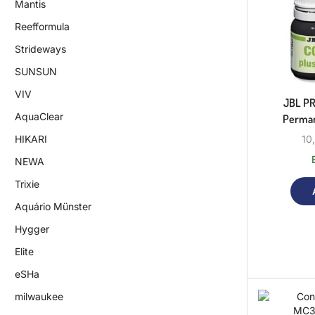
Mantis
Reefformula
Strideways
SUNSUN
VIV
JBL P
AquaClear
Perman
10
HIKARI
NEWA
Trixie
Aquário Münster
Hygger
Elite
eSHa
milwaukee