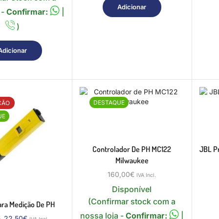
Adicionar
 -
Confirmar:
|
)
Adicionar
DESTAQUE
ÇÃO
UE
Controlador De PH MC122
JBL Pr
Milwaukee
160,00
€
IVA Incl.
Disponível
(Confirmar stock com a
ara Medição De PH
nossa loja -
Confirmar:
|
€
22,50
€