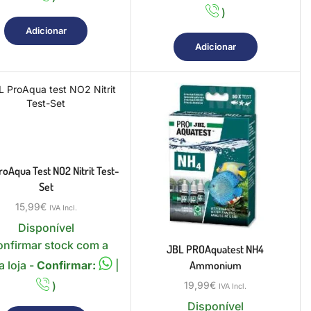
)
Adicionar
Adicionar
oAqua Test NO2 Nitrit Test-
Set
15,99
€
IVA Incl.
Disponível
onfirmar stock com a
JBL PROAquatest NH4
 loja -
Confirmar:
|
Ammonium
)
19,99
€
IVA Incl.
Disponível