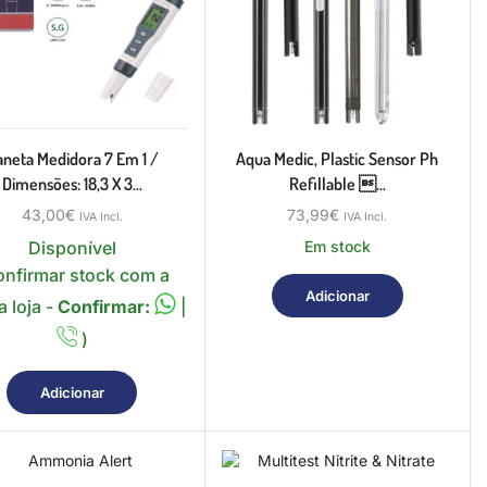
neta Medidora 7 Em 1 /
Aqua Medic, Plastic Sensor Ph
Dimensões: 18,3 X 3...
Refillable ...
43,00
€
73,99
€
IVA Incl.
IVA Incl.
Disponível
Em stock
onfirmar stock com a
Adicionar
 loja -
Confirmar:
|
)
Adicionar