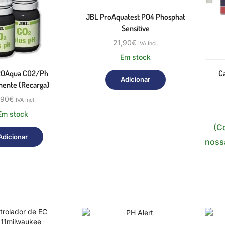
JBL ProAquatest PO4 Phosphat
Sensitive
21,90
€
IVA Incl.
Em stock
ROAqua CO2/ph
Ca
Adicionar
ente (recarga)
,90
€
IVA Incl.
Em stock
(C
Adicionar
nossa