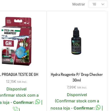
Mostrar
L PROAQUA TESTE DE GH
Hydra Reagente P/ Drop Checker
30ml
12,15
€
IVA Incl.
7,99
€
IVA Incl.
Disponível
Disponível
onfirmar stock com a
(Confirmar stock com a
 loja -
Confirmar:
|
nossa loja -
Confirmar:
|
)