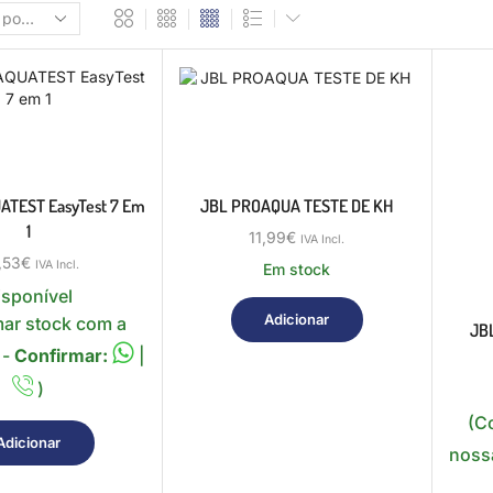
TEST EasyTest 7 Em
JBL PROAQUA TESTE DE KH
1
11,99
€
IVA Incl.
,53
€
IVA Incl.
Em stock
isponível
Adicionar
mar stock com a
JB
 -
Confirmar:
|
)
(C
Adicionar
nossa