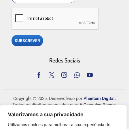
SUBSCREVER
Redes Sociais
Copyright © 2025. Desenvolvido por
Phantom Digital
.
Todos os direitos reservados para
A Casa dos Discus
.
Valorizamos a sua privacidade
Centro de Arbitragem de Conflitos de Consumo de Lisboa
–
http://www.centroarbitragemlisboa.pt
Utilizamos cookies para melhorar a sua experiência de