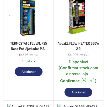
TERMOSTATO FLUVAL P25
AquaEL FLOW HEATER 300W
Nano Pré-Ajustados P 2...
2.0
19,67
€
54,90
€
IVA Incl.
IVA Incl.
Em stock
Disponível
(Confirmar stock com
Adicionar
a nossa loja -
Confirmar:
|
)
Adicionar