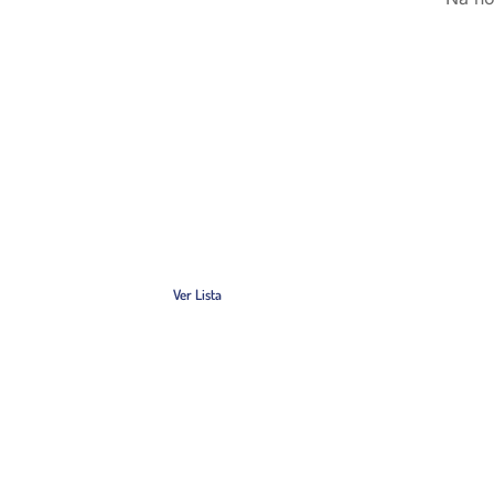
H&K-Hudson Crizanto
Disc
& Outros Peixes Raros
Disponíveis por encomenda
Dis
Ver Lista