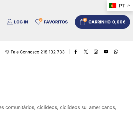
PT
0
0
LOG IN
FAVORITOS
CARRINHO
0,00
€
Fale Connosco 218 132 733
s comunitários, ciclídeos, ciclídeos sul americanos,