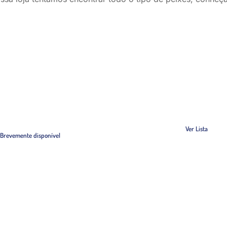
us Jackson Keong
Lista De Peix
& NA Discus
Disponíveis para entr
poníveis por encomenda
Ver Lista
Brevemente disponível