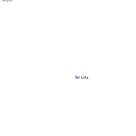
es
DISCUS Diskuszüchter
ega
Pré-reservas disponíveis
Ver Lista