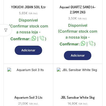
YOKUCHI JIBAN SOIL 1Ltr
Aquael QUARTZ SAND 1,4-
2,5MM 2KG
5,65
€
IVA Incl.
3,50
€
IVA Incl.
Disponível
Disponível
(Confirmar stock com
(Confirmar stock com
a nossa loja -
a nossa loja -
Confirmar:
|
)
Confirmar:
|
)
Adicionar
Adicionar
Aquarium Soil 3 Lts
JBL Sansibar White 5kg
21,00
€
14,90
€
IVA Incl.
IVA Incl.