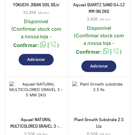
YOKUCHI JIBAN SOIL 10Ltr
Aquael QUARTZ SAND 0,4-1,2
MM (N) 2KG
32,95
€
IVA Incl.
3,90
€
IVA Incl.
Disponível
Disponível
(Confirmar stock com
(Confirmar stock com
a nossa loja -
a nossa loja -
Confirmar:
|
)
Confirmar:
|
)
Adicionar
Adicionar
Aquael NATURAL
Plant Growth Substrate 2.5
MULTICOLORED GRAVEL 3 –...
Lts
3,50
€
11,50
€
IVA Incl.
IVA Incl.