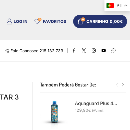
PT
0
0
LOG IN
FAVORITOS
CARRINHO
0,00
€
Fale Connosco 218 132 733
Também Poderá Gostar De:
TAR 3
Aquaguard Plus 4000 ml
129,90
€
IVA Incl.