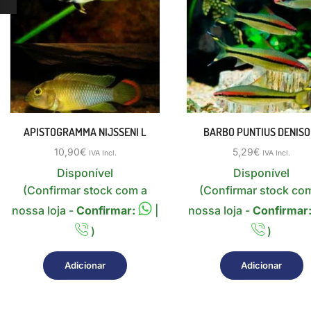
APISTOGRAMMA NIJSSENI L
BARBO PUNTIUS DENISO
10,90
€
5,29
€
IVA Incl.
IVA Incl.
Disponível
Disponível
(Confirmar stock com a
(Confirmar stock co
nossa loja -
Confirmar:
|
nossa loja -
Confirmar
)
)
Adicionar
Adicionar