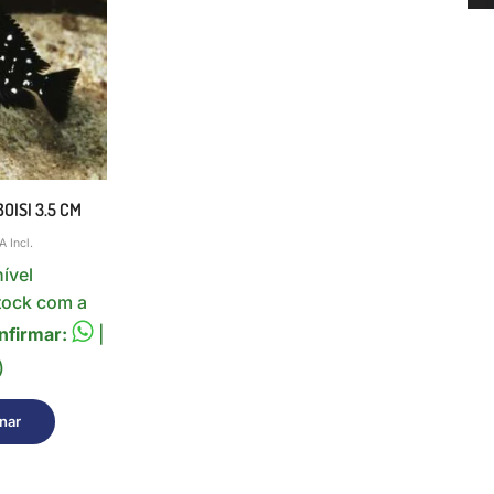
OISI 3.5 CM
A Incl.
ível
tock com a
nfirmar:
|
)
nar