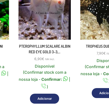
NI
PTEROPHYLLUM SCALARE ALBIN
TROPHEUS DUB
RED EYE GOLD 3-3,...
7,90
€
IV
6,90
€
IVA Incl.
Dispon
Disponível
m a
(Confirmar s
(Confirmar stock com a
:
|
nossa loja -
Co
nossa loja -
Confirmar:
|
)
Adicio
Adicionar