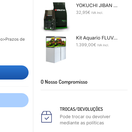
YOKUCHI JIBAN SOIL 10Ltr
32,95
€
IVA Incl.
Kit Aquario FLUVAL SIENA 332L Branco
ão>Prazos de
1.399,00
€
IVA Incl.
O Nosso Compromisso
TROCAS/DEVOLUÇÕES
Pode trocar ou devolver
mediante as políticas