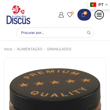
PT
0
0
Início
ALIMENTAÇÃO
GRANULADOS