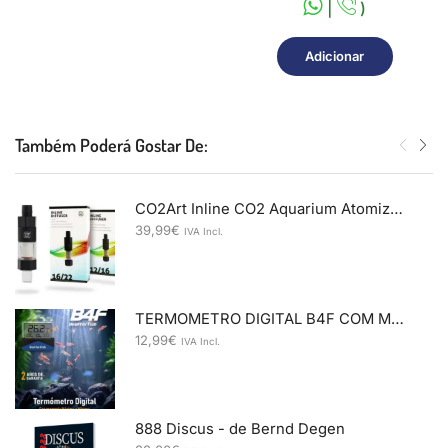
|
)
Adicionar
Também Poderá Gostar De:
CO2Art Inline CO2 Aquarium Atomizer Diffuser System 12/16mm
39,99
€
IVA Incl.
TERMOMETRO DIGITAL B4F COM MEMORIA
12,99
€
IVA Incl.
888 Discus - de Bernd Degen