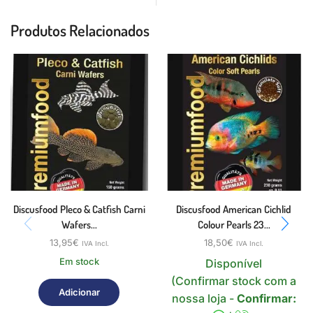
Produtos Relacionados
Discusfood Pleco & Catfish Carni
Discusfood American Cichlid
Wafers...
Colour Pearls 23...
13,95
€
18,50
€
IVA Incl.
IVA Incl.
Em stock
Disponível
(Confirmar stock com a
Adicionar
nossa loja -
Confirmar: