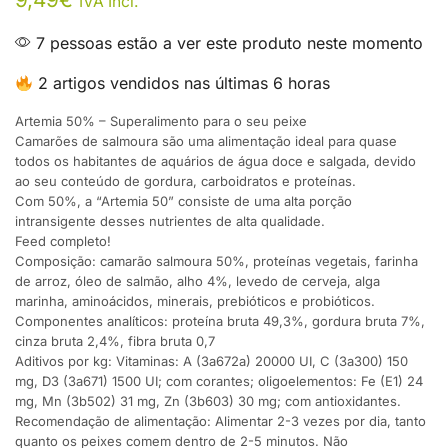
IVA Incl.
7 pessoas estão a ver este produto neste momento
2 artigos vendidos nas últimas 6 horas
Artemia 50% – Superalimento para o seu peixe
Camarões de salmoura são uma alimentação ideal para quase
todos os habitantes de aquários de água doce e salgada, devido
ao seu conteúdo de gordura, carboidratos e proteínas.
Com 50%, a “Artemia 50” consiste de uma alta porção
intransigente desses nutrientes de alta qualidade.
Feed completo!
Composição: camarão salmoura 50%, proteínas vegetais, farinha
de arroz, óleo de salmão, alho 4%, levedo de cerveja, alga
marinha, aminoácidos, minerais, prebióticos e probióticos.
Componentes analíticos: proteína bruta 49,3%, gordura bruta 7%,
cinza bruta 2,4%, fibra bruta 0,7
Aditivos por kg: Vitaminas: A (3a672a) 20000 UI, C (3a300) 150
mg, D3 (3a671) 1500 UI; com corantes; oligoelementos: Fe (E1) 24
mg, Mn (3b502) 31 mg, Zn (3b603) 30 mg; com antioxidantes.
Recomendação de alimentação: Alimentar 2-3 vezes por dia, tanto
quanto os peixes comem dentro de 2-5 minutos. Não