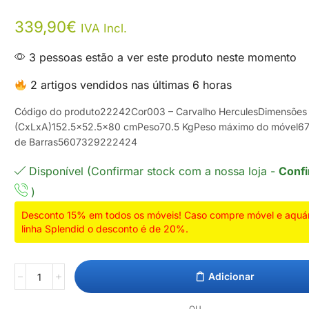
339,90
€
IVA Incl.
3 pessoas estão a ver este produto neste momento
2 artigos vendidos nas últimas 6 horas
Código do produto22242Cor003 – Carvalho HerculesDimensões
(CxLxA)152.5×52.5×80 cmPeso70.5 KgPeso máximo do móvel6
de Barras5607329222424
Disponível (Confirmar stock com a nossa loja -
Confi
)
Desconto 15% em todos os móveis! Caso compre móvel e aquári
linha Splendid o desconto é de 20%.
Adicionar