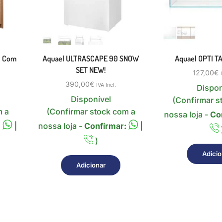
40 Com
Aquael ULTRASCAPE 90 SNOW
Aquael OPTI T
SET NEW!
127,00
€
390,00
€
IVA Incl.
Dispon
Disponível
(Confirmar s
m a
(Confirmar stock com a
nossa loja -
Co
:
|
nossa loja -
Confirmar:
|
)
Adicio
Adicionar