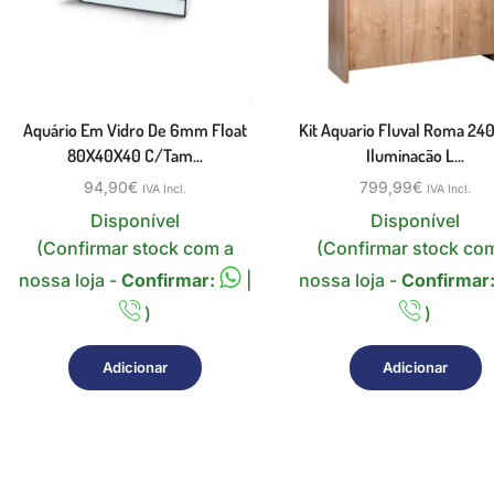
Aquário Em Vidro De 6mm Float
Kit Aquario Fluval Roma 2
80X40X40 C/tam...
Iluminacão L...
94,90
€
799,99
€
IVA Incl.
IVA Incl.
Disponível
Disponível
(Confirmar stock com a
(Confirmar stock co
nossa loja -
Confirmar:
|
nossa loja -
Confirmar
)
)
Adicionar
Adicionar