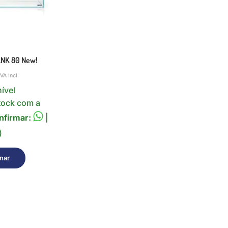
ANK 80 New!
IVA Incl.
ível
tock com a
nfirmar:
|
)
nar