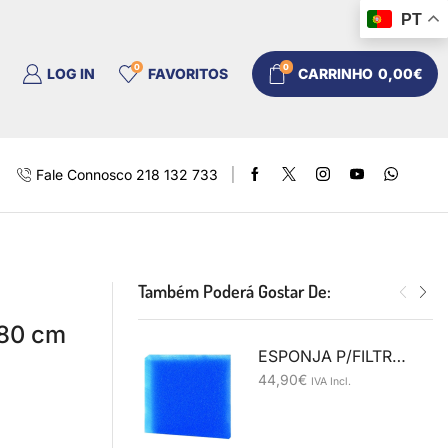
PT
0
0
LOG IN
FAVORITOS
CARRINHO
0,00
€
Fale Connosco 218 132 733
Também Poderá Gostar De:
80 cm
ESPONJA P/FILTRO 50X50X10CM Grossa
44,90
€
IVA Incl.