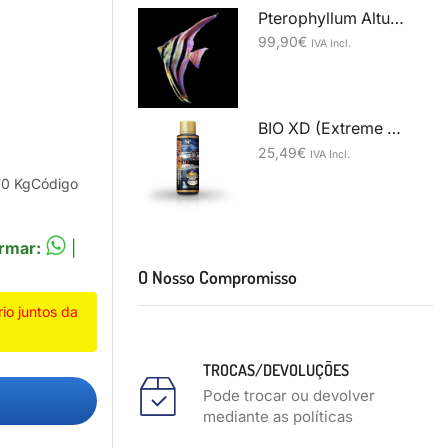
Pterophyllum Altum Orinoco Red - Simon Forkel
99,90
€
IVA Incl.
BIO XD (Extreme Decomposer)250ml
25,49
€
IVA Incl.
70 KgCódigo
rmar:
|
O Nosso Compromisso
o juntos da
TROCAS/DEVOLUÇÕES
Pode trocar ou devolver
mediante as políticas