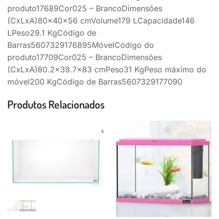
produto17689Cor025 – BrancoDimensões
(CxLxA)80x40x56 cmVolume179 LCapacidade146
LPeso29.1 KgCódigo de
Barras5607329176895MóvelCódigo do
produto17709Cor025 – BrancoDimensões
(CxLxA)80.2×39.7×83 cmPeso31 KgPeso máximo do
móvel200 KgCódigo de Barras5607329177090
Produtos Relacionados