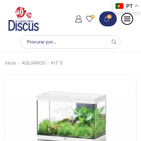
PT
0
0
Início
AQUÁRIOS
KIT´S