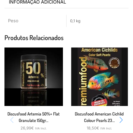
INFORMAÇÃO ADICIONAL
Peso
0,1 kg
Produtos Relacionados
Discusfood Artemia 50%+ Flat
Discusfood American Cichlid
Granulate 150gr...
Colour Pearls 23...
26,99
€
18,50
€
IVA Incl.
IVA Incl.