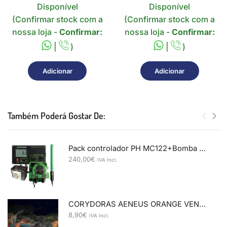
Disponível
Disponível
(Confirmar stock com a
(Confirmar stock com a
nossa loja -
Confirmar:
nossa loja -
Confirmar:
|
)
|
)
Adicionar
Adicionar
Também Poderá Gostar De:
Pack controlador PH MC122+Bomba dosificadora MP810
240,00
€
IVA Incl.
CORYDORAS AENEUS ORANGE VENEZUELA 2,5-3
8,90
€
IVA Incl.