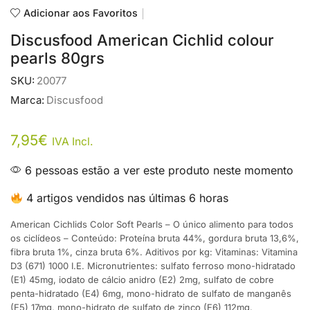
Adicionar aos Favoritos
Discusfood American Cichlid colour
pearls 80grs
SKU:
20077
Marca:
Discusfood
7,95
€
IVA Incl.
6 pessoas estão a ver este produto neste momento
4 artigos vendidos nas últimas 6 horas
American Cichlids Color Soft Pearls – O único alimento para todos
os ciclídeos – Conteúdo: Proteína bruta 44%, gordura bruta 13,6%,
fibra bruta 1%, cinza bruta 6%. Aditivos por kg: Vitaminas: Vitamina
D3 (671) 1000 I.E. Micronutrientes: sulfato ferroso mono-hidratado
(E1) 45mg, iodato de cálcio anidro (E2) 2mg, sulfato de cobre
penta-hidratado (E4) 6mg, mono-hidrato de sulfato de manganês
(E5) 17mg, mono-hidrato de sulfato de zinco (E6) 112mg.