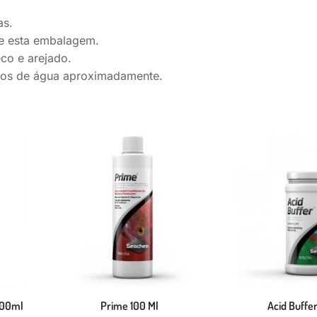
as.
ve esta embalagem.
co e arejado.
tros de água aproximadamente.
500ml
Prime 100 Ml
Acid Buffe