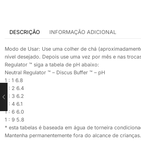
DESCRIÇÃO
INFORMAÇÃO ADICIONAL
Modo de Usar: Use uma colher de chá (aproximadamente 7
nível desejado. Depois use uma vez por mês e nas trocas
Regulator ™ siga a tabela de pH abaixo:
Neutral Regulator ™ – Discus Buffer ™ – pH
1 : 1 6.8
1 : 2 6.4
1 : 3 6.2
1 : 4 6.1
1 : 6 6.0
1 : 9 5.8
* esta tabelas é baseada em água de torneira condiciona
Mantenha permanentemente fora do alcance de crianças