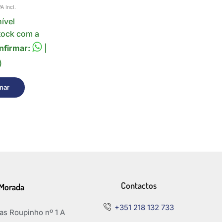
VA Incl.
ível
tock com a
nfirmar:
|
)
nar
Contactos
Morada
+351 218 132 733
s Roupinho nº 1 A