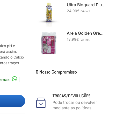
Ultra Bioguard Plus 250 ml (2.500 litros)
24,99
€
IVA Incl.
Areia Golden Grey Master-14 Kg
18,99
€
IVA Incl.
aixo pH e
erá assim.
tando o Cálcio
ntos traços
O Nosso Compromisso
rmar:
|
TROCAS/DEVOLUÇÕES
Pode trocar ou devolver
mediante as políticas