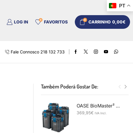
PT
0
0
LOG IN
FAVORITOS
CARRINHO
0,00
€
Fale Connosco 218 132 733
Também Poderá Gostar De:
OASE BioMaster² Thermo 850
369,95
€
IVA Incl.