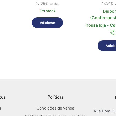
10,69
€
17,54
€
IVA Incl.
I
Em stock
Dispon
(Confirmar s
Adicionar
nossa loja -
Co
Adicio
cus
Políticas
s
Condições de venda
Rua Dom Fua