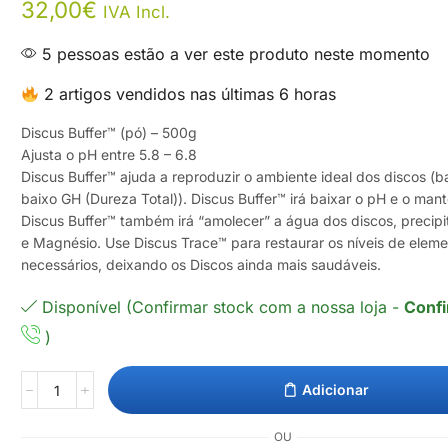
32,00
€
IVA Incl.
5 pessoas estão a ver este produto neste momento
2 artigos vendidos nas últimas 6 horas
Discus Buffer™ (pó) – 500g
Ajusta o pH entre 5.8 – 6.8
Discus Buffer™ ajuda a reproduzir o ambiente ideal dos discos (b
baixo GH (Dureza Total)). Discus Buffer™ irá baixar o pH e o mant
Discus Buffer™ também irá “amolecer” a água dos discos, precipi
e Magnésio. Use Discus Trace™ para restaurar os níveis de eleme
necessários, deixando os Discos ainda mais saudáveis.
Disponível (Confirmar stock com a nossa loja -
Confi
)
Adicionar
OU