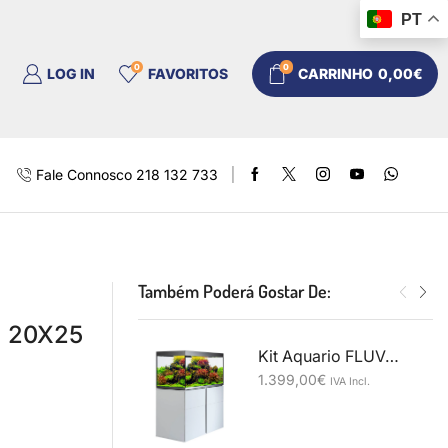
PT
0
0
LOG IN
FAVORITOS
CARRINHO
0,00
€
Fale Connosco 218 132 733
Também Poderá Gostar De:
a 20X25
Kit Aquario FLUVAL SIENA 332L Branco
1.399,00
€
IVA Incl.