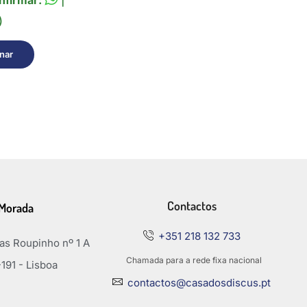
nfirmar:
|
)
nar
Contactos
Morada
+351 218 132 733
s Roupinho nº 1 A
Chamada para a rede fixa nacional
191 - Lisboa
contactos@casadosdiscus.pt