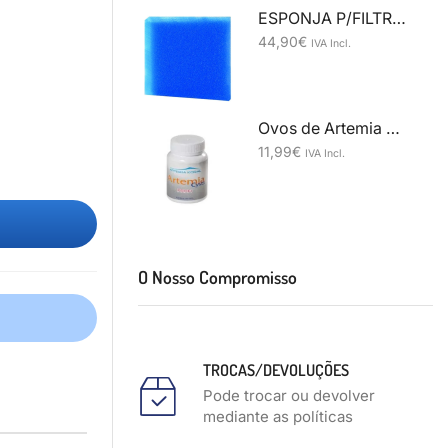
ESPONJA P/FILTRO 50X50X10CM Grossa
44,90
€
IVA Incl.
Ovos de Artemia Koral PROFI +90% 50gr
11,99
€
IVA Incl.
O Nosso Compromisso
TROCAS/DEVOLUÇÕES
Pode trocar ou devolver
mediante as políticas