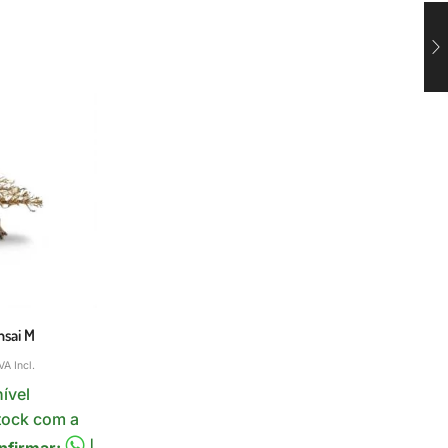
sai M
VA Incl.
ível
tock com a