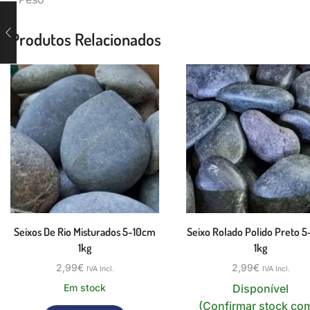
Produtos Relacionados
Seixos De Rio Misturados 5-10cm
Seixo Rolado Polido Preto 
1kg
1kg
2,99
€
2,99
€
IVA Incl.
IVA Incl.
Em stock
Disponível
(Confirmar stock co