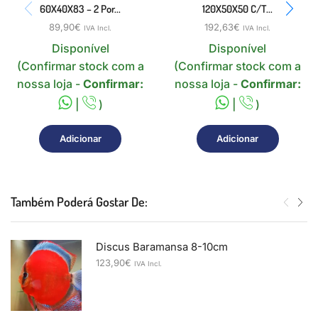
60X40X83 – 2 Por...
120X50X50 C/t...
89,90
€
192,63
€
IVA Incl.
IVA Incl.
Disponível
Disponível
(Confirmar stock com a
(Confirmar stock com a
nossa loja -
Confirmar:
nossa loja -
Confirmar:
|
)
|
)
Adicionar
Adicionar
Também Poderá Gostar De:
Discus Baramansa 8-10cm
123,90
€
IVA Incl.