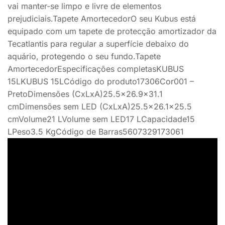
vai manter-se limpo e livre de elementos
prejudiciais.Tapete AmortecedorO seu Kubus está
equipado com um tapete de protecção amortizador da
Tecatlantis para regular a superfície debaixo do
aquário, protegendo o seu fundo.Tapete
AmortecedorEspecificações completasKUBUS
15LKUBUS 15LCódigo do produto17306Cor001 –
PretoDimensões (CxLxA)25.5×26.9×31.1
cmDimensões sem LED (CxLxA)25.5×26.1×25.5
cmVolume21 LVolume sem LED17 LCapacidade15
LPeso3.5 KgCódigo de Barras5607329173061