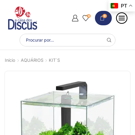
PT
0
0
Início
AQUÁRIOS
KIT´S