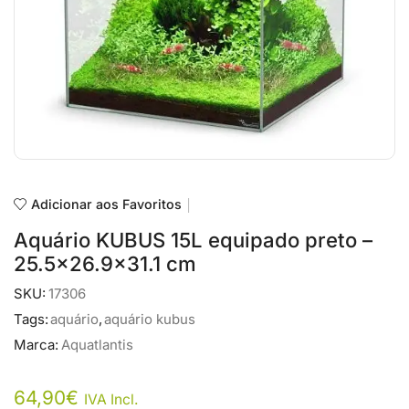
Adicionar aos Favoritos
Aquário KUBUS 15L equipado preto –
25.5×26.9×31.1 cm
SKU:
17306
Tags:
aquário
,
aquário kubus
Marca:
Aquatlantis
64,90
€
IVA Incl.