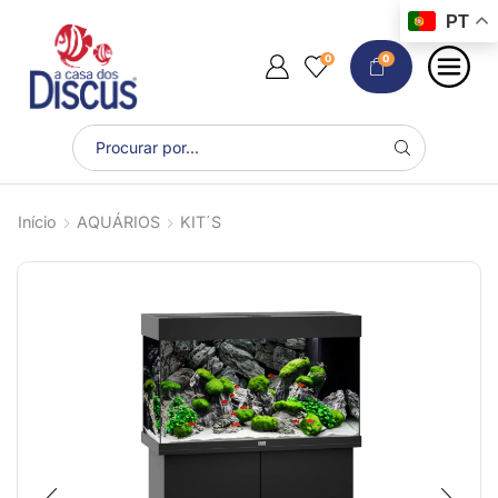
PT
0
0
Início
AQUÁRIOS
KIT´S