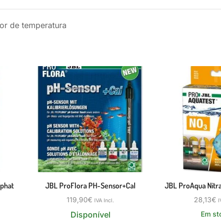
dor de temperatura
phat
JBL ProFlora PH-Sensor+Cal
JBL ProAqua Nitra
119,90
€
28,13
€
IVA Incl.
I
Disponível
Em st