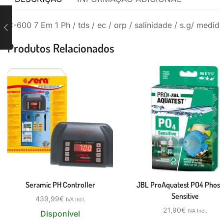
C-600 7 Em 1 Ph / tds / ec / orp / salinidade / s.g/ medi
Produtos Relacionados
Seramic PH Controller
JBL ProAquatest PO4 Phos
Sensitive
439,99
€
IVA Incl.
21,90
€
IVA Incl.
Disponível