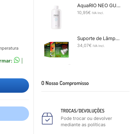
AquaRIO NEO GUARD 300ml
10,95
€
IVA Incl.
Suporte de Lâmpada Exo Terra Reptile Dome Nano 10 cm
34,07
€
IVA Incl.
emperatura
rmar:
|
O Nosso Compromisso
TROCAS/DEVOLUÇÕES
Pode trocar ou devolver
mediante as políticas