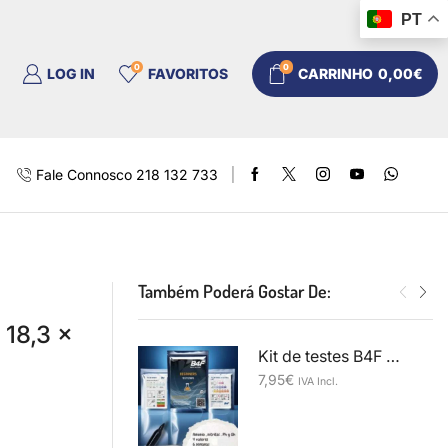
PT
0
0
LOG IN
FAVORITOS
CARRINHO
0,00
€
Fale Connosco 218 132 733
Também Poderá Gostar De:
 18,3 x
Kit de testes B4F para iniciantes
7,95
€
IVA Incl.