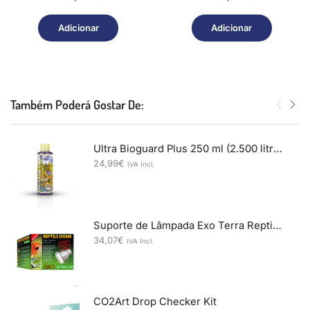
Adicionar
Adicionar
Também Poderá Gostar De:
Ultra Bioguard Plus 250 ml (2.500 litros)
24,99
€
IVA Incl.
Suporte de Lâmpada Exo Terra Reptile Dome Nano 10 cm
34,07
€
IVA Incl.
CO2Art Drop Checker Kit