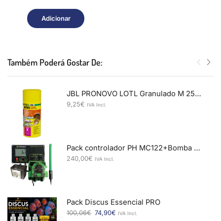
Adicionar
Também Poderá Gostar De:
JBL PRONOVO LOTL Granulado M 250ml
9,25
€
IVA Incl.
Pack controlador PH MC122+Bomba dosificadora MP810
240,00
€
IVA Incl.
Pack Discus Essencial PRO
100,06
€
74,90
€
IVA Incl.