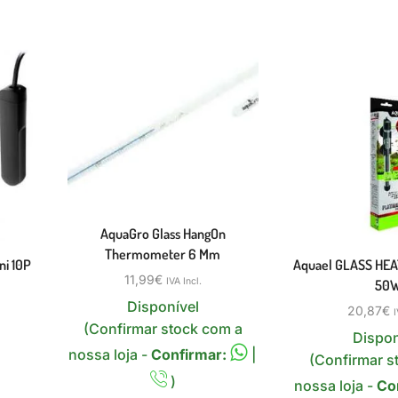
AquaGro Glass HangOn
Thermometer 6 Mm
i 10P
Aquael GLASS HE
11,99
€
IVA Incl.
50
Disponível
20,87
€
I
(Confirmar stock com a
Dispon
nossa loja -
Confirmar:
|
(Confirmar s
)
nossa loja -
Co