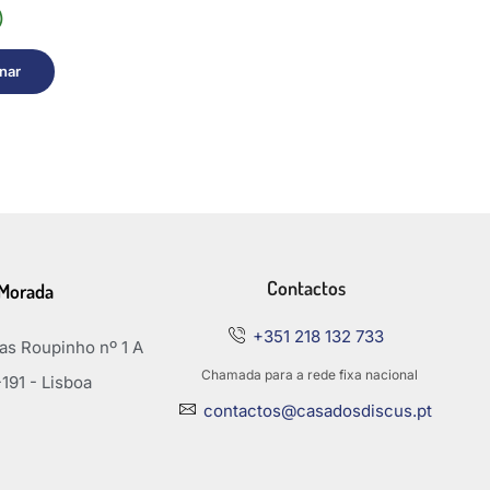
)
nar
Contactos
Morada
+351 218 132 733
s Roupinho nº 1 A
Chamada para a rede fixa nacional
191 - Lisboa
contactos@casadosdiscus.pt