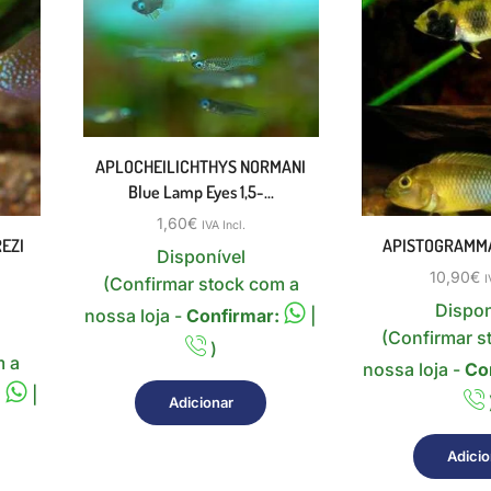
APLOCHEILICHTHYS NORMANI
Blue Lamp Eyes 1,5-...
1,60
€
IVA Incl.
EZI
APISTOGRAMMA
Disponível
10,90
€
I
(Confirmar stock com a
Dispon
nossa loja -
Confirmar:
|
(Confirmar s
)
m a
nossa loja -
Co
:
|
Adicionar
Adicio