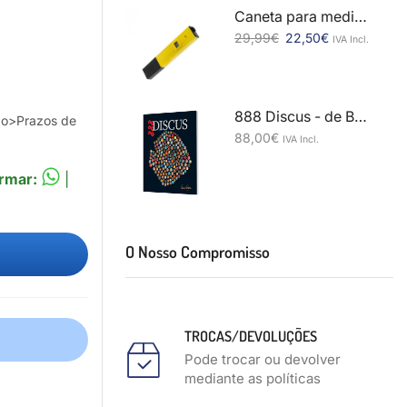
Caneta para medição de PH
29,99
€
22,50
€
IVA Incl.
888 Discus - de Bernd Degen
ão>Prazos de
88,00
€
IVA Incl.
rmar:
|
O Nosso Compromisso
TROCAS/DEVOLUÇÕES
Pode trocar ou devolver
mediante as políticas