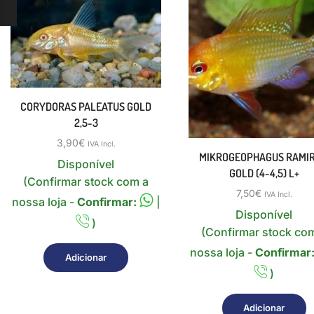
CORYDORAS PALEATUS GOLD
2,5-3
3,90
€
IVA Incl.
MIKROGEOPHAGUS RAMIR
Disponível
GOLD (4-4,5) L+
(Confirmar stock com a
7,50
€
IVA Incl.
nossa loja -
Confirmar:
|
Disponível
)
(Confirmar stock co
nossa loja -
Confirmar
Adicionar
)
Adicionar