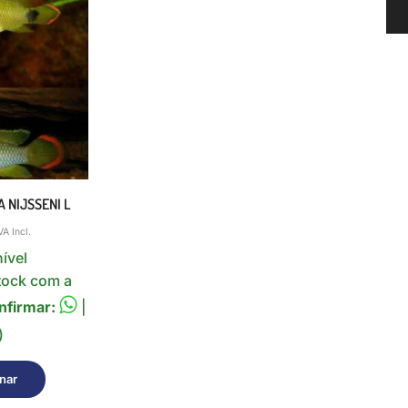
 NIJSSENI L
VA Incl.
ível
tock com a
nfirmar:
|
)
nar