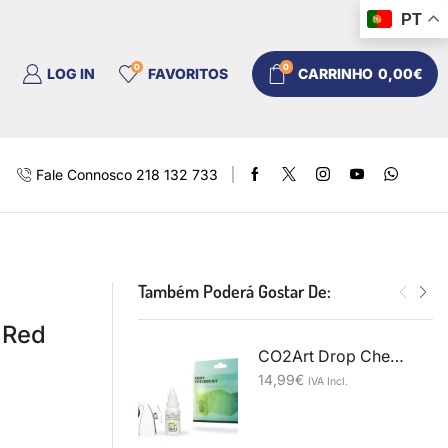
PT
0
0
LOG IN
FAVORITOS
CARRINHO
0,00
€
Fale Connosco 218 132 733
Também Poderá Gostar De:
 Red
CO2Art Drop Checker Kit
14,99
€
IVA Incl.