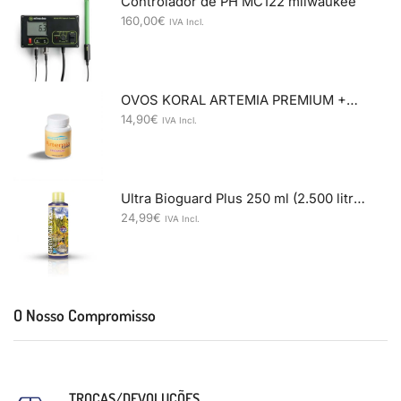
Controlador de PH MC122 milwaukee
160,00
€
IVA Incl.
OVOS KORAL ARTEMIA PREMIUM +95%
14,90
€
IVA Incl.
Ultra Bioguard Plus 250 ml (2.500 litros)
24,99
€
IVA Incl.
O Nosso Compromisso
TROCAS/DEVOLUÇÕES