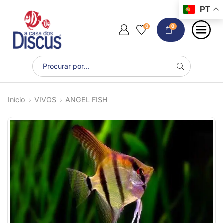
PT
0
0
Início
VIVOS
ANGEL FISH