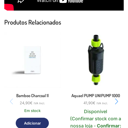
Produtos Relacionados
Bamboo Charcoal 1l
Aquael PUMP UNIPUMP 1000
24,90
€
41,90
€
IVA Incl.
IVA Incl.
Em stock
Disponível
(Confirmar stock com a
Adicionar
nossa loja -
Confirmar: