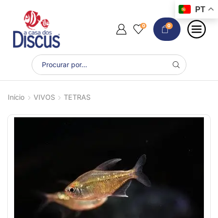
PT
0
0
Início
VIVOS
TETRAS