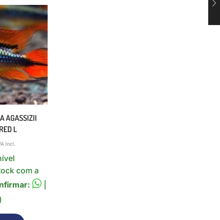
 AGASSIZII
RED L
VA Incl.
ível
tock com a
nfirmar:
|
)