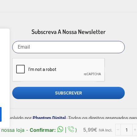
Subscreva A Nossa Newsletter
SUBSCREVER
esenvolvido por
Phantom Digital
.
Todos os direitos reservados pa
5,99
€
 nossa loja -
Confirmar:
|
)
IVA Incl.
tragem de Conflitos de Consumo de Lisboa –
http://www.centroarbi