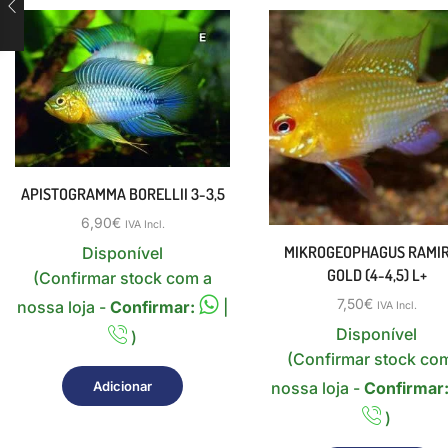
APISTOGRAMMA BORELLII 3-3,5
6,90
€
IVA Incl.
MIKROGEOPHAGUS RAMIR
Disponível
GOLD (4-4,5) L+
(Confirmar stock com a
7,50
€
nossa loja -
Confirmar:
|
IVA Incl.
Disponível
)
(Confirmar stock co
Adicionar
nossa loja -
Confirmar
)