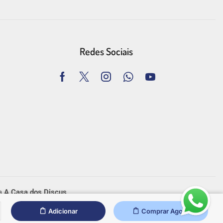
Redes Sociais
ra
A Casa dos Discus
.
Adicionar
Comprar Agora
tragemlisboa.pt