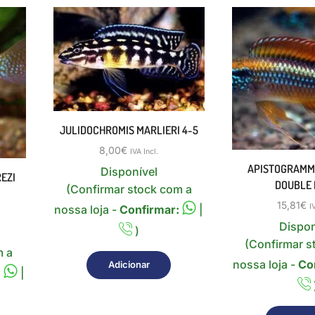
JULIDOCHROMIS MARLIERI 4-5
8,00
€
IVA Incl.
APISTOGRAMMA
Disponível
EZI
DOUBLE 
(Confirmar stock com a
15,81
€
I
nossa loja -
Confirmar:
|
Dispon
)
(Confirmar s
m a
nossa loja -
Co
Adicionar
:
|