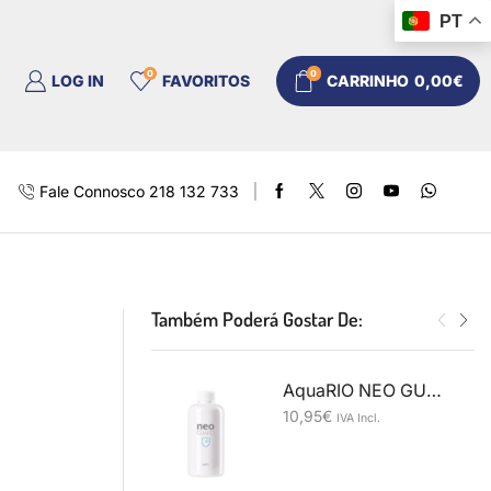
PT
0
0
LOG IN
FAVORITOS
CARRINHO
0,00
€
Fale Connosco 218 132 733
Também Poderá Gostar De:
AquaRIO NEO GUARD 300ml
10,95
€
IVA Incl.