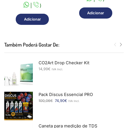
|
)
Adicionar
Adicionar
Também Poderá Gostar De:
CO2Art Drop Checker Kit
14,99
€
IVA Incl.
Pack Discus Essencial PRO
100,06
€
74,90
€
IVA Incl.
Caneta para medição de TDS