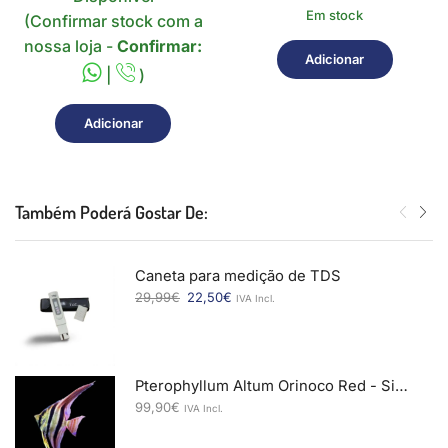
Em stock
(Confirmar stock com a
nossa loja -
Confirmar:
Adicionar
|
)
Adicionar
Também Poderá Gostar De:
Caneta para medição de TDS
29,99
€
22,50
€
IVA Incl.
Pterophyllum Altum Orinoco Red - Simon Forkel
99,90
€
IVA Incl.