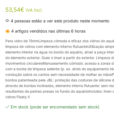
53,54
€
IVA Incl.
4 pessoas estão a ver este produto neste momento
4 artigos vendidos nas últimas 6 horas
Para vidro de 15mmLimpeza cómoda e eficaz dos vidros do aquá
limpeza de vidros com elemento interno flutuanteUtilização simpl
elemento interior na água no bordo do aquário, atrair a peça inte
do elemento exterior. Guiar o íman a partir do exterior. Limpeza 
movimentos circularesManuseamento cómodo: acesso a zonas de 
com a borda de limpeza saliente (p. ex. atrás do equipamento té
condução sobre os cantos sem necessidade de molhar as mãosP
bordos patenteada pela JBL: proteção das costuras de silicone 
através de bordas inclinadas, elemento interno flutuante: sem ris
resultantes de pedras presas no fundo do aquárioIncluído: íman 
vidros Floaty II
Em stock (pode ser encomendado sem stock)