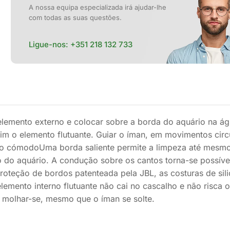
A nossa equipa especializada irá ajudar-lhe
com todas as suas questões.
Ligue-nos:
+351 218 132 733
o elemento externo e colocar sobre a borda do aquário na á
sim o elemento flutuante. Guiar o íman, em movimentos circ
nto cómodoUma borda saliente permite a limpeza até mesm
co do aquário. A condução sobre os cantos torna-se possíve
oteção de bordos patenteada pela JBL, as costuras de sil
lemento interno flutuante não cai no cascalho e não risca 
o molhar-se, mesmo que o íman se solte.