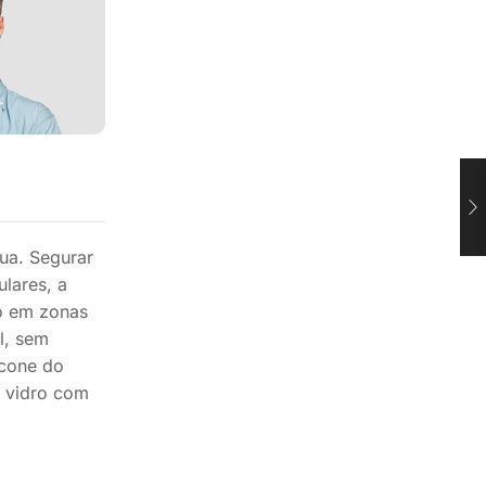
gua. Segurar
ulares, a
o em zonas
l, sem
icone do
o vidro com