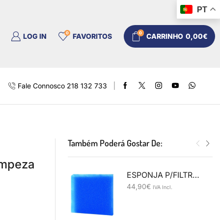
PT
0
0
LOG IN
FAVORITOS
CARRINHO
0,00
€
Fale Connosco 218 132 733
Também Poderá Gostar De:
limpeza
ESPONJA P/FILTRO 50X50X10CM Grossa
44,90
€
IVA Incl.