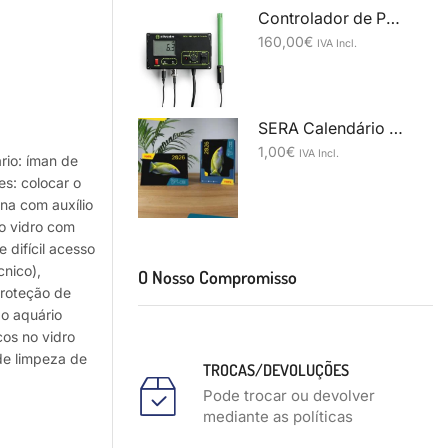
Controlador de PH MC122 milwaukee
160,00
€
IVA Incl.
SERA Calendário 2026 . Unidos pela conservação de espécies
1,00
€
IVA Incl.
rio: íman de
es: colocar o
rna com auxílio
do vidro com
difícil acesso
cnico),
O Nosso Compromisso
roteção de
do aquário
cos no vidro
de limpeza de
TROCAS/DEVOLUÇÕES
Pode trocar ou devolver
mediante as políticas