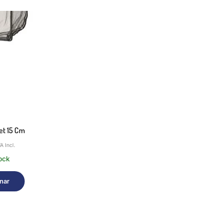
et 15 Cm
A Incl.
ock
nar