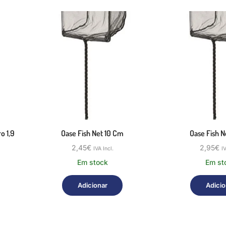
o 1,9
Oase Fish Net 10 Cm
Oase Fish N
2,45
€
2,95
€
IVA Incl.
IV
Em stock
Em st
Adicionar
Adicio