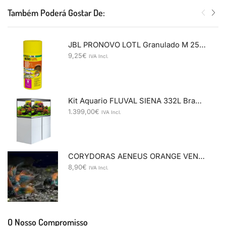
Também Poderá Gostar De:
JBL PRONOVO LOTL Granulado M 250ml
9,25
€
IVA Incl.
Kit Aquario FLUVAL SIENA 332L Branco
1.399,00
€
IVA Incl.
CORYDORAS AENEUS ORANGE VENEZUELA 2,5-3
8,90
€
IVA Incl.
O Nosso Compromisso