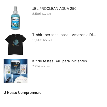
JBL PROCLEAN AQUA 250ml
8,50
€
IVA Incl.
T-shirt personalizada - Amazonia Discus & A Casa dos Discus
16,50
€
IVA Incl.
Kit de testes B4F para iniciantes
7,95
€
IVA Incl.
O Nosso Compromisso