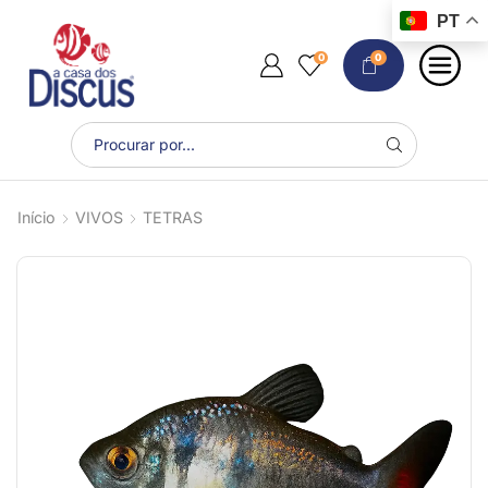
PT
0
0
Início
VIVOS
TETRAS