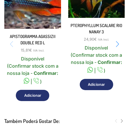
PTEROPHYLLUM SCALARE RIO
NANAY 3
APISTOGRAMMA AGASSIZII
24,90
€
IVA Incl.
DOUBLE RED L
Disponível
15,81
€
IVA Incl.
(Confirmar stock com a
Disponível
nossa loja -
Confirmar:
(Confirmar stock com a
|
)
nossa loja -
Confirmar:
|
)
Adicionar
Adicionar
Também Poderá Gostar De: