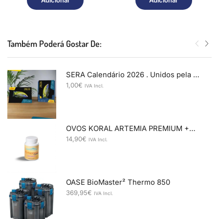
Adicionar
Adicionar
Também Poderá Gostar De:
SERA Calendário 2026 . Unidos pela conservação de espécies
1,00
€
IVA Incl.
OVOS KORAL ARTEMIA PREMIUM +95%
14,90
€
IVA Incl.
OASE BioMaster² Thermo 850
369,95
€
IVA Incl.