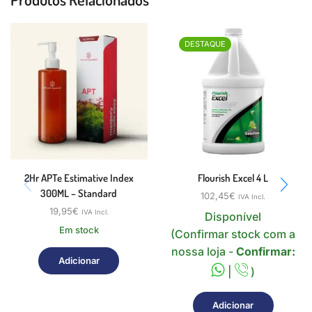
DESTAQUE
2Hr APTe Estimative Index
Flourish Excel 4 L
300ML – Standard
102,45
€
IVA Incl.
19,95
€
IVA Incl.
Disponível
Em stock
(Confirmar stock com a
nossa loja -
Confirmar:
Adicionar
|
)
Adicionar