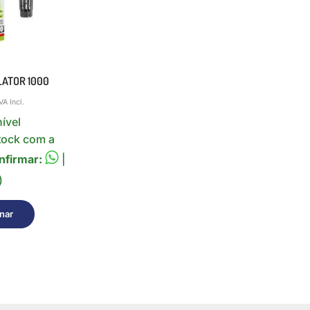
LATOR 1000
VA Incl.
ível
tock com a
nfirmar:
|
)
nar