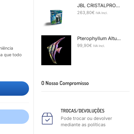
JBL CRISTALPROFI e1502 greenline
263,80
€
IVA Incl.
Pterophyllum Altum Orinoco Red - Simon Forkel
99,90
€
IVA Incl.
niência
ha que todo
O Nosso Compromisso
TROCAS/DEVOLUÇÕES
Pode trocar ou devolver
mediante as políticas