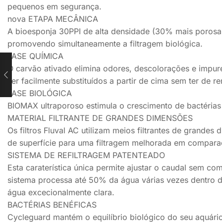
pequenos em segurança.
nova ETAPA MECÂNICA
A bioesponja 30PPI de alta densidade (30% mais porosa d
promovendo simultaneamente a filtragem biológica.
FASE QUÍMICA
O carvão ativado elimina odores, descolorações e impur
ser facilmente substituídos a partir de cima sem ter de 
FASE BIOLÓGICA
BIOMAX ultraporoso estimula o crescimento de bactérias
MATERIAL FILTRANTE DE GRANDES DIMENSÕES
Os filtros Fluval AC utilizam meios filtrantes de grand
de superfície para uma filtragem melhorada em compara
SISTEMA DE REFILTRAGEM PATENTEADO
Esta caraterística única permite ajustar o caudal sem co
sistema processa até 50% da água várias vezes dentro 
água excecionalmente clara.
BACTÉRIAS BENÉFICAS
Cycleguard mantém o equilíbrio biológico do seu aquário