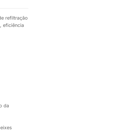
 refiltração
 eficiência
o da
peixes