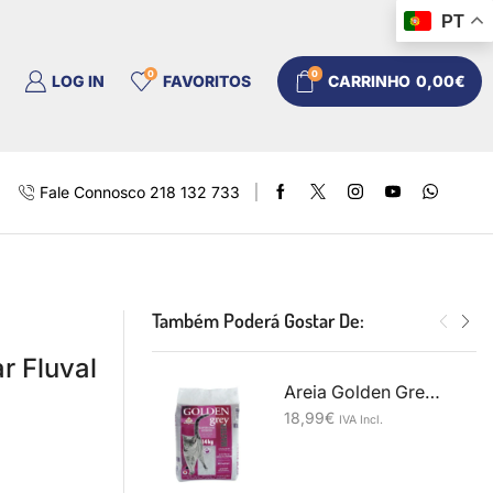
PT
0
0
LOG IN
FAVORITOS
CARRINHO
0,00
€
Fale Connosco 218 132 733
Também Poderá Gostar De:
r Fluval
Areia Golden Grey Master-14 Kg
18,99
€
IVA Incl.