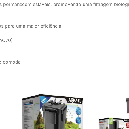
ias permanecem estáveis, promovendo uma filtragem biológ
os para uma maior eficiência
/AC70)
ão cómoda