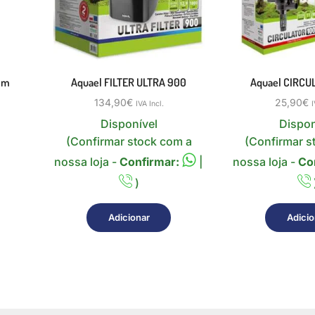
 Mm
Aquael FILTER ULTRA 900
Aquael CIRCU
134,90
€
25,90
€
IVA Incl.
I
Disponível
Dispon
(Confirmar stock com a
(Confirmar s
nossa loja -
Confirmar:
|
nossa loja -
Co
)
Adicionar
Adicio