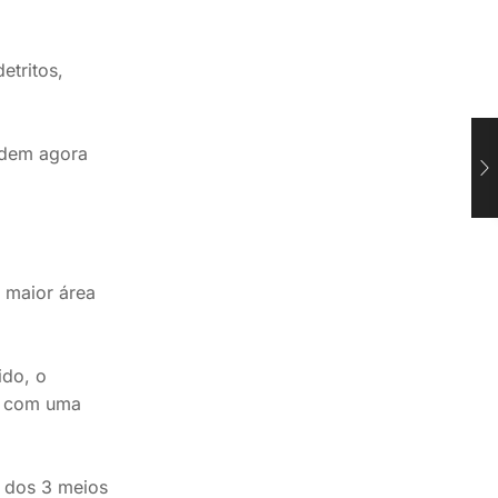
etritos,
odem agora
a maior área
ido, o
, com uma
1 dos 3 meios