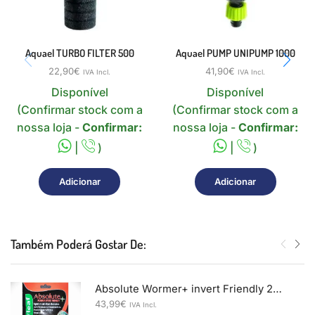
Aquael TURBO FILTER 500
Aquael PUMP UNIPUMP 1000
22,90
€
41,90
€
IVA Incl.
IVA Incl.
Disponível
Disponível
(Confirmar stock com a
(Confirmar stock com a
nossa loja -
Confirmar:
nossa loja -
Confirmar:
|
)
|
)
Adicionar
Adicionar
Também Poderá Gostar De:
Absolute Wormer+ invert Friendly 20 grs
43,99
€
IVA Incl.