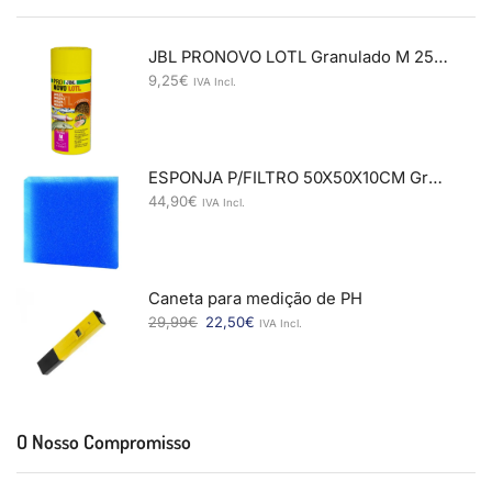
JBL PRONOVO LOTL Granulado M 250ml
9,25
€
IVA Incl.
ESPONJA P/FILTRO 50X50X10CM Grossa
44,90
€
IVA Incl.
Caneta para medição de PH
29,99
€
22,50
€
IVA Incl.
O Nosso Compromisso