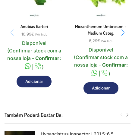
Anubias Barteri
Micranthemum Umbrosum –
Medium Categ.
10,99
€
IVA Incl.
6,29
€
IVA Incl.
Disponível
Disponível
(Confirmar stock com a
(Confirmar stock com a
nossa loja -
Confirmar:
nossa loja -
Confirmar:
|
)
|
)
Adicionar
Adicionar
Também Poderá Gostar De:
Hypancistrus Inspector L201 5-6,5