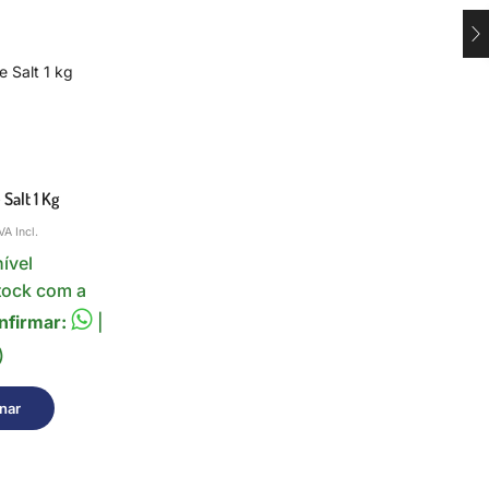
 Salt 1 Kg
VA Incl.
ível
tock com a
nfirmar:
|
)
nar