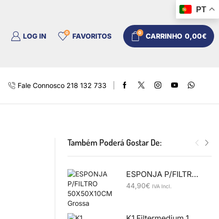
PT
0
0
LOG IN
FAVORITOS
CARRINHO
0,00
€
Fale Connosco 218 132 733
Também Poderá Gostar De:
ESPONJA P/FILTRO 50X50X10CM Grossa
44,90
€
IVA Incl.
K1 Filtermedium 1 Ltr