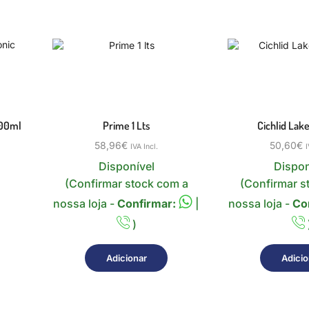
500ml
Prime 1 Lts
Cichlid Lake
58,96
€
50,60
€
IVA Incl.
I
Disponível
Dispon
(Confirmar stock com a
(Confirmar s
nossa loja -
Confirmar:
|
nossa loja -
Co
)
Adicionar
Adicio