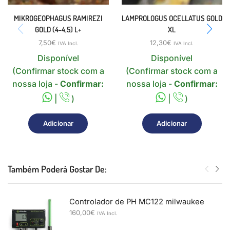
MIKROGEOPHAGUS RAMIREZI
LAMPROLOGUS OCELLATUS GOLD
GOLD (4-4,5) L+
XL
7,50
€
12,30
€
IVA Incl.
IVA Incl.
Disponível
Disponível
(Confirmar stock com a
(Confirmar stock com a
nossa loja -
Confirmar:
nossa loja -
Confirmar:
|
)
|
)
Adicionar
Adicionar
Também Poderá Gostar De:
Controlador de PH MC122 milwaukee
160,00
€
IVA Incl.