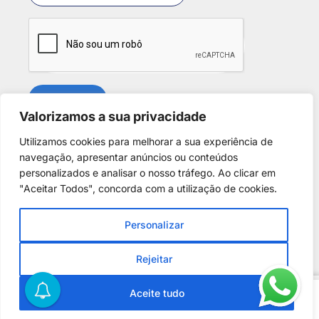
SUBSCREVER
Valorizamos a sua privacidade
Utilizamos cookies para melhorar a sua experiência de
Redes Sociais
navegação, apresentar anúncios ou conteúdos
personalizados e analisar o nosso tráfego. Ao clicar em
"Aceitar Todos", concorda com a utilização de cookies.
Personalizar
Copyright © 2025. Desenvolvido por
Phantom Digital
.
Todos os direitos reservados para
A Casa dos Discus
.
Rejeitar
Centro de Arbitragem de Conflitos de Consumo de Lisboa
0
Aceite tudo
Adicionar
Comprar Agora
–
http://www.centroarbitragemlisboa.pt
Home
Loja
Conta
Favoritos
Pesquisar