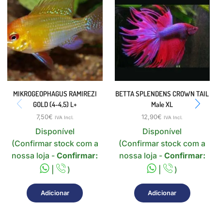
MIKROGEOPHAGUS RAMIREZI
BETTA SPLENDENS CROWN TAIL
GOLD (4-4,5) L+
Male XL
7,50
€
12,90
€
IVA Incl.
IVA Incl.
Disponível
Disponível
(Confirmar stock com a
(Confirmar stock com a
nossa loja -
Confirmar:
nossa loja -
Confirmar:
|
)
|
)
Adicionar
Adicionar