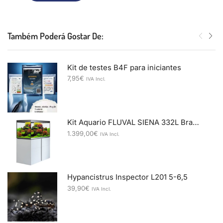
Também Poderá Gostar De:
Kit de testes B4F para iniciantes
7,95
€
IVA Incl.
Kit Aquario FLUVAL SIENA 332L Branco
1.399,00
€
IVA Incl.
Hypancistrus Inspector L201 5-6,5
39,90
€
IVA Incl.