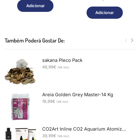
Adicionar
Adicionar
Também Poderá Gostar De:
sakana Pleco Pack
49,99
€
IVA Incl.
Areia Golden Grey Master-14 Kg
18,99
€
IVA Incl.
CO2Art Inline CO2 Aquarium Atomizer Diffuser System 12/16mm
39,99
€
IVA Incl.