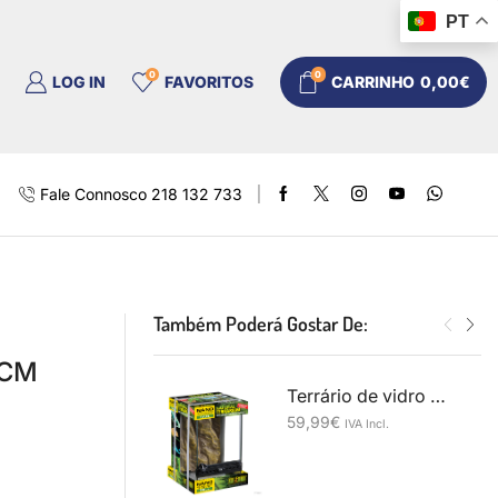
PT
0
0
LOG IN
FAVORITOS
CARRINHO
0,00
€
Fale Connosco 218 132 733
Também Poderá Gostar De:
 CM
Terrário de vidro Exo Terra - Nano Tall 20x20x30 cm
59,99
€
IVA Incl.