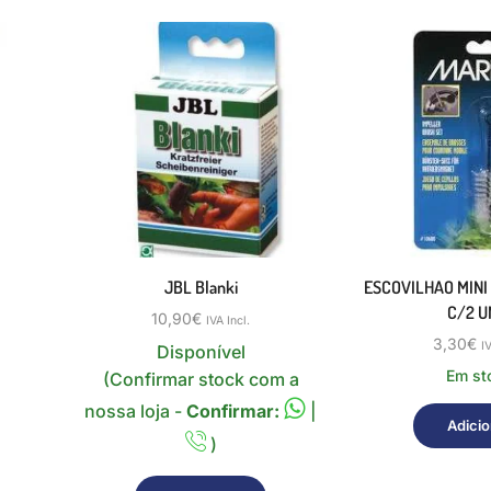
JBL Blanki
ESCOVILHAO MINI
C/2 U
10,90
€
IVA Incl.
3,30
€
I
Disponível
Em st
(Confirmar stock com a
nossa loja -
Confirmar:
|
Adicio
)