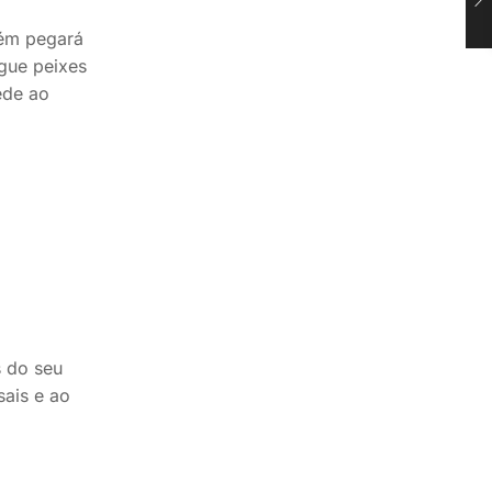
bém pegará
gue peixes
ede ao
s do seu
sais e ao