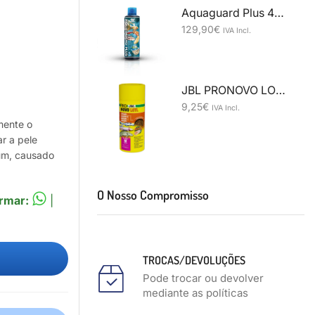
Aquaguard Plus 4000 ml
129,90
€
IVA Incl.
JBL PRONOVO LOTL Granulado M 250ml
9,25
€
IVA Incl.
mente o
r a pele
mum, causado
O Nosso Compromisso
rmar:
|
TROCAS/DEVOLUÇÕES
Pode trocar ou devolver
mediante as políticas