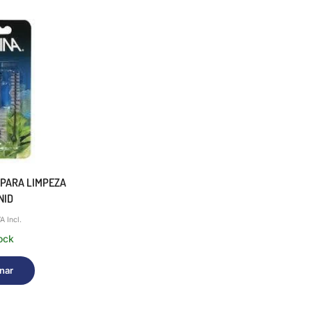
 PARA LIMPEZA
NID
VA Incl.
ock
nar