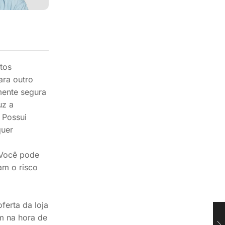
tos
ara outro
mente segura
uz a
 Possui
quer
 Você pode
am o risco
ferta da loja
am na hora de