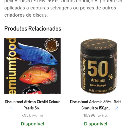
peixes-disco STENDKER. Outras condições podem ser
aplicadas a capturas selvagens ou peixes de outros
criadores de discus.
Produtos Relacionados
Discusfood African Cichlid Colour
Discusfood Artemia 50%+ Soft
Pearls So...
Granulate 150gr...
7,95
€
19,99
€
IVA Incl.
IVA Incl.
Disponível
Disponível