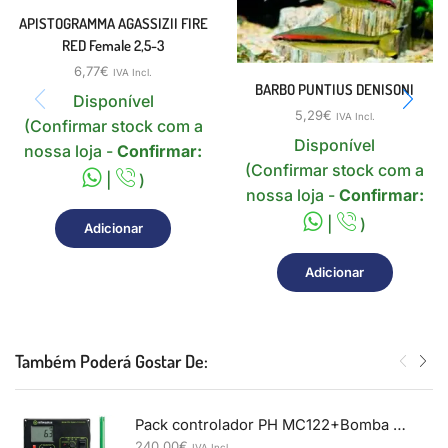
APISTOGRAMMA AGASSIZII FIRE
RED Female 2,5-3
6,77
€
IVA Incl.
BARBO PUNTIUS DENISONI
Disponível
5,29
€
IVA Incl.
(Confirmar stock com a
Disponível
nossa loja -
Confirmar:
(Confirmar stock com a
|
)
nossa loja -
Confirmar:
|
)
Adicionar
Adicionar
Também Poderá Gostar De:
Pack controlador PH MC122+Bomba dosificadora MP810
240,00
€
IVA Incl.