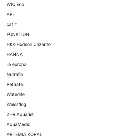
WIO.Eco
API
cat it
FUNKTION
H&K-Hudson Crizanto
HANNA
ila europa
Nutrafin
PetSafe
Waterlife
Weissflog
2HR Aquarist
AquaMedic
ARTEMIA KORAL