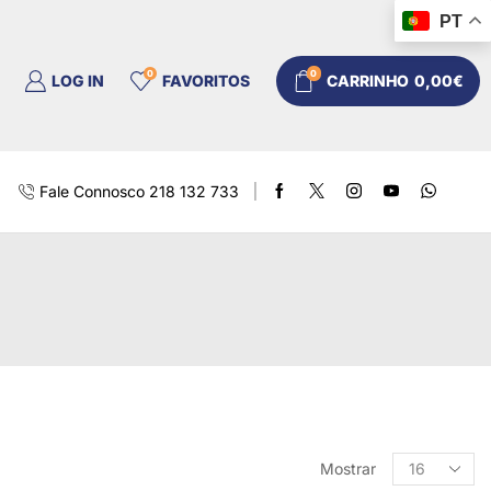
PT
0
0
LOG IN
FAVORITOS
CARRINHO
0,00
€
Fale Connosco 218 132 733
Mostrar