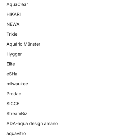
AquaClear
HIKARI
NEWA
Trixie
Aquário Münster
Hygger
Elite
eSHa
milwaukee
Prodac
SICCE
StreamBiz
ADA-aqua design amano
aquavitro