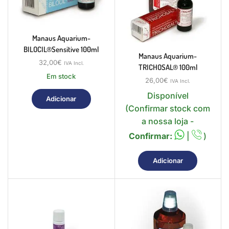
Manaus Aquarium-
BILOCIL®sensitive 100ml
Manaus Aquarium-
32,00
€
IVA Incl.
TRICHOSAL® 100ml
Em stock
26,00
€
IVA Incl.
Disponível
Adicionar
(Confirmar stock com
a nossa loja -
Confirmar:
|
)
Adicionar