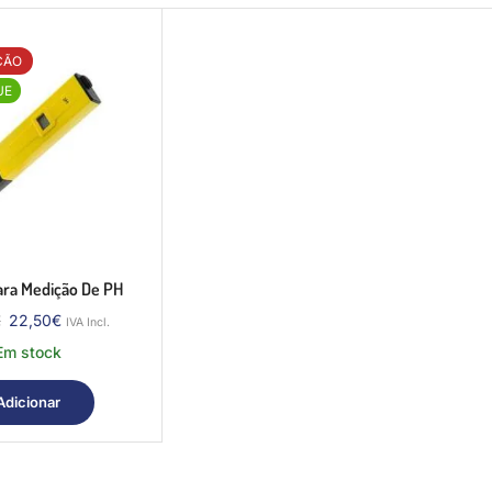
ÇÃO
UE
ara Medição De PH
€
22,50
€
IVA Incl.
Em stock
Adicionar