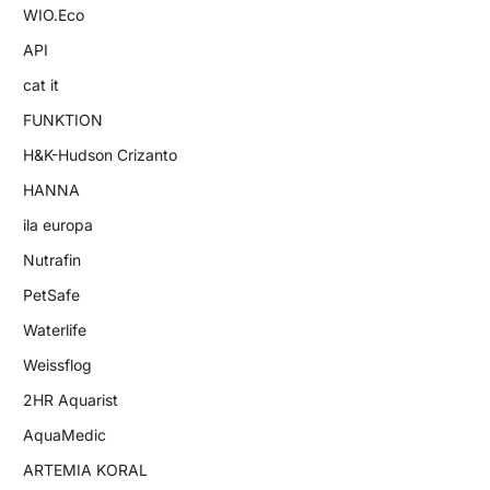
WIO.Eco
API
cat it
FUNKTION
H&K-Hudson Crizanto
HANNA
ila europa
Nutrafin
PetSafe
Waterlife
Weissflog
2HR Aquarist
AquaMedic
ARTEMIA KORAL