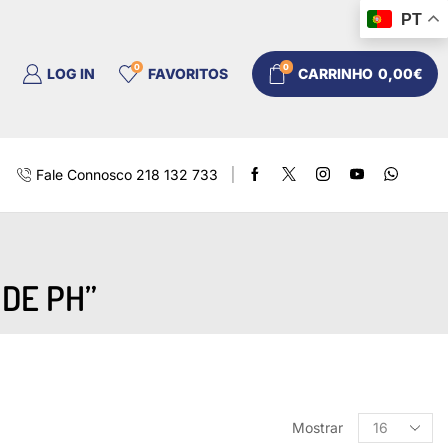
PT
0
0
LOG IN
FAVORITOS
CARRINHO
0,00
€
Fale Connosco 218 132 733
DE PH”
Mostrar