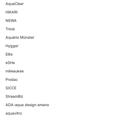
AquaClear
HIKARI
NEWA
Trixie
Aquário Münster
Hygger
Elite
eSHa
milwaukee
Prodac
SICCE
StreamBiz
ADA-aqua design amano
aquavitro