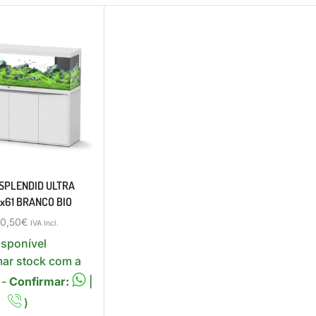
 SPLENDID ULTRA
x61 BRANCO BIO
0,50
€
IVA Incl.
isponível
mar stock com a
 -
Confirmar:
|
)