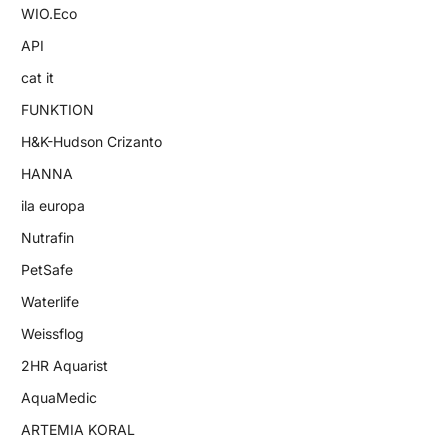
WIO.Eco
API
cat it
FUNKTION
H&K-Hudson Crizanto
HANNA
ila europa
Nutrafin
PetSafe
Waterlife
Weissflog
2HR Aquarist
AquaMedic
ARTEMIA KORAL