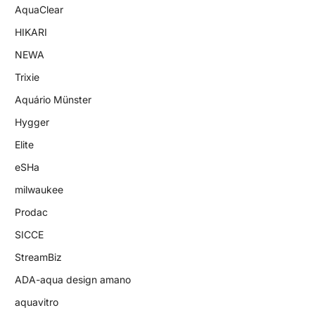
AquaClear
HIKARI
NEWA
Trixie
Aquário Münster
Hygger
Elite
eSHa
milwaukee
Prodac
SICCE
StreamBiz
ADA-aqua design amano
aquavitro