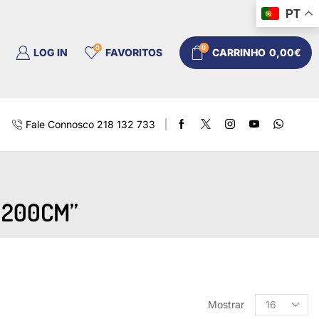
PT
0
0
LOG IN
FAVORITOS
CARRINHO
0,00
€
Fale Connosco 218 132 733
 200CM”
Mostrar