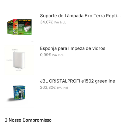
Suporte de Lâmpada Exo Terra Reptile Dome Nano 10 cm
34,07
€
IVA Incl.
Esponja para limpeza de vidros
0,99
€
IVA Incl.
JBL CRISTALPROFI e1502 greenline
263,80
€
IVA Incl.
O Nosso Compromisso